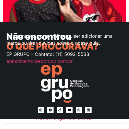
Robson [Agência Curta]
Não encontrou
Fale conosco por e-mail se quiser adicionar uma
marca ou tirar dúvidas sobre o nosso guia.
O QUE PROCURAVA?
EP GRUPO – Contato: (11) 5092-5588
atendimento@epgrupo.com.br
Katlen [Agência Curta]