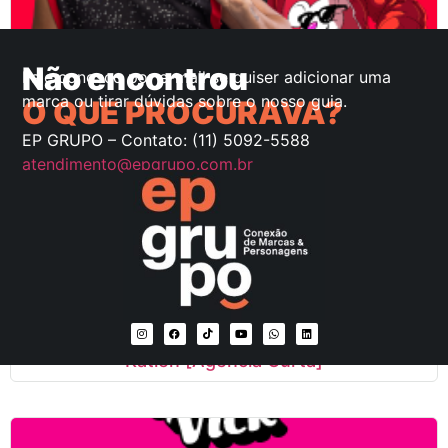
Robson [Agência Curta]
Não encontrou
Fale conosco por e-mail se quiser adicionar uma
marca ou tirar dúvidas sobre o nosso guia.
O QUE PROCURAVA?
EP GRUPO – Contato: (11) 5092-5588
atendimento@epgrupo.com.br
Katlen [Agência Curta]