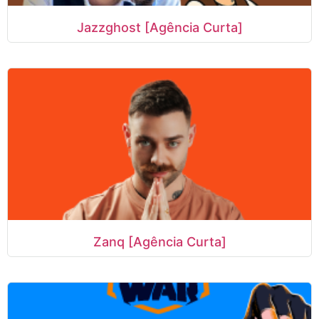
Jazzghost [Agência Curta]
Zanq [Agência Curta]