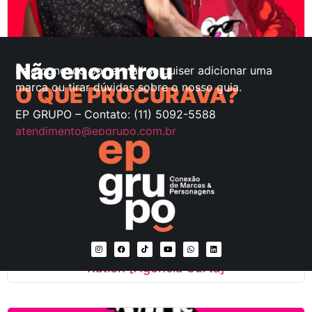
Robson [Agência Curta]
Não encontrou
Fale conosco por e-mail se quiser adicionar uma
marca ou tirar dúvidas sobre o nosso guia.
O QUE PROCURAVA?
EP GRUPO – Contato: (11) 5092-5588
atendimento@epgrupo.com.br
Katlen [Agência Curta]