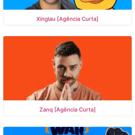
Xinglau [Agência Curta]
Zanq [Agência Curta]