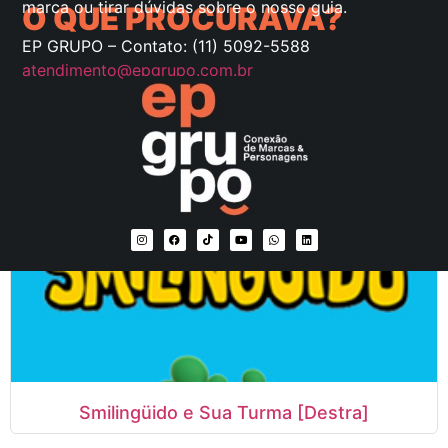
marca ou tirar dúvidas sobre o nosso guia.
O QUE PROCURAVA?
EP GRUPO – Contato: (11) 5092-5588
atendimento@epgrupo.com.br
UCLA [Destra]
Smilingüido e Sua Turma [Destra]