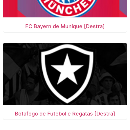
FC Bayern de Munique [Destra]
Botafogo de Futebol e Regatas [Destra]