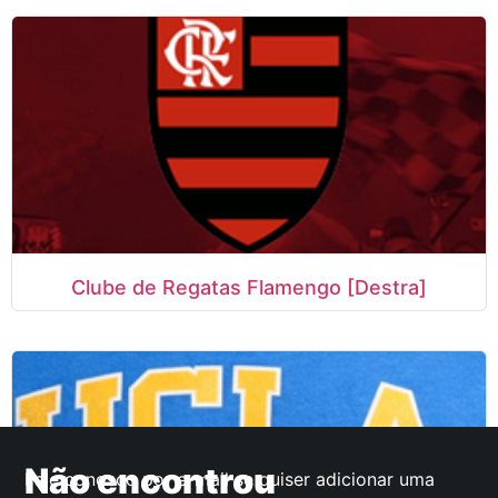
Clube de Regatas Flamengo [Destra]
Não encontrou
Fale conosco por e-mail se quiser adicionar uma