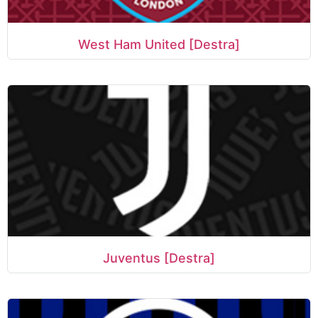
West Ham United [Destra]
Juventus [Destra]