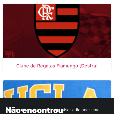
Clube de Regatas Flamengo [Destra]
Não encontrou
Fale conosco por e-mail se quiser adicionar uma