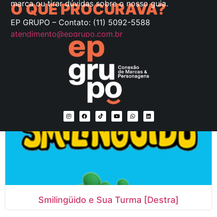
marca ou tirar dúvidas sobre o nosso guia.
O QUE PROCURAVA?
EP GRUPO – Contato: (11) 5092-5588
atendimento@epgrupo.com.br
UCLA [Destra]
Smilingüido e Sua Turma [Destra]