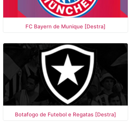
FC Bayern de Munique [Destra]
Botafogo de Futebol e Regatas [Destra]