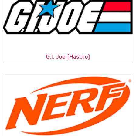
G.I. Joe [Hasbro]