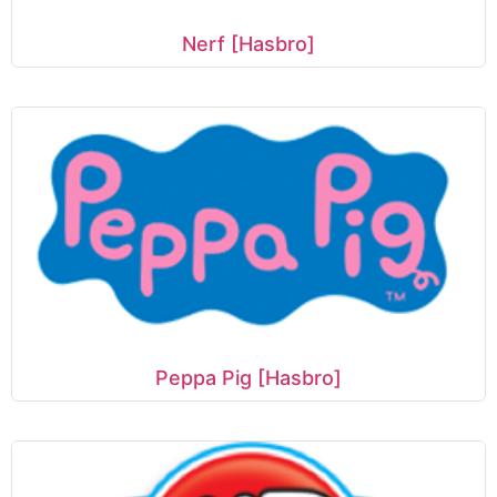
Nerf [Hasbro]
Peppa Pig [Hasbro]