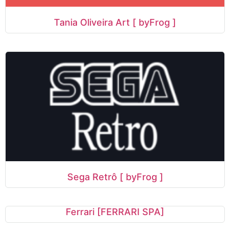
Tania Oliveira Art [ byFrog ]
Sega Retrô [ byFrog ]
Ferrari [FERRARI SPA]