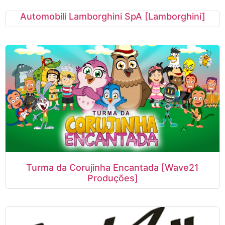
Automobili Lamborghini SpA [Lamborghini]
Turma da Corujinha Encantada [Wave21
Produções]