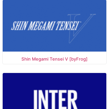
Shin Megami Tensei V [byFrog]