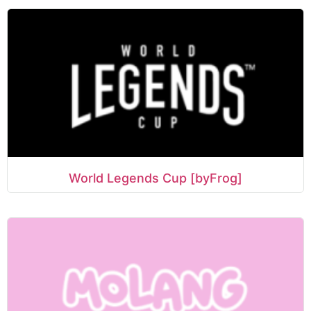
World Legends Cup [byFrog]