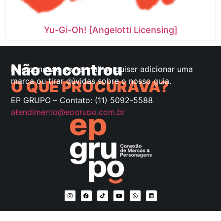
Yu-Gi-Oh! [Angelotti Licensing]
Não encontrou
Fale conosco por e-mail se quiser adicionar uma
marca ou tirar dúvidas sobre o nosso guia.
O QUE PROCURAVA?
EP GRUPO – Contato: (11) 5092-5588
atendimento@epgrupo.com.br