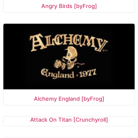
Angry Birds [byFrog]
Alchemy England [byFrog]
Attack On Titan [Crunchyroll]