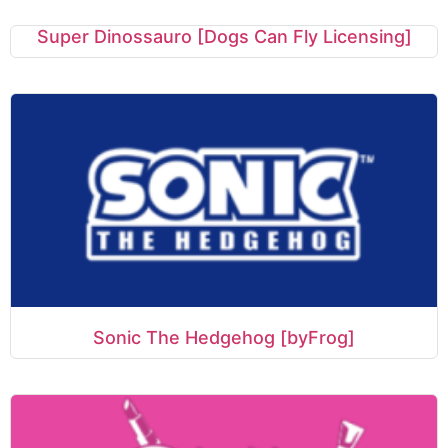
Super Dinossauro [Dogs Can Fly Licensing]
Sonic The Hedgehog [byFrog]