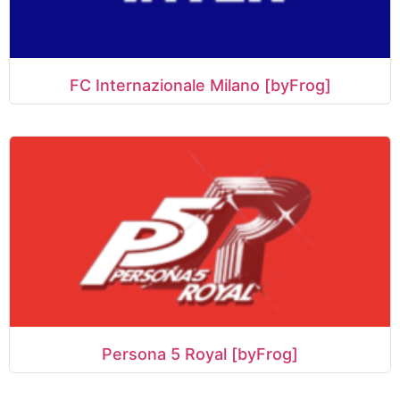
FC Internazionale Milano [byFrog]
Persona 5 Royal [byFrog]