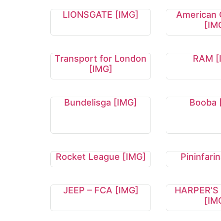
LIONSGATE [IMG]
American 
[IM
Transport for London
RAM [
[IMG]
Bundelisga [IMG]
Booba 
Rocket League [IMG]
Pininfari
JEEP – FCA [IMG]
HARPER’S
[IM