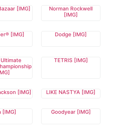
Bazaar [IMG]
Norman Rockwell
[IMG]
zer® [IMG]
Dodge [IMG]
 Ultimate
TETRIS [IMG]
Championship
IMG]
ackson [IMG]
LIKE NASTYA [IMG]
a [IMG]
Goodyear [IMG]