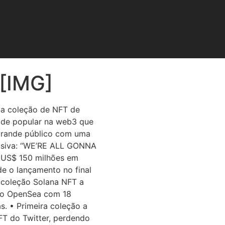
[IMG]
a coleção de NFT de
ade popular na web3 que
grande público com uma
clusiva: “WE’RE ALL GONNA
 US$ 150 milhões em
e o lançamento no final
a coleção Solana NFT a
 no OpenSea com 18
. • Primeira coleção a
FT do Twitter, perdendo