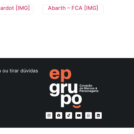
Bardot [IMG]
Abarth – FCA [IMG]
 ou tirar dúvidas