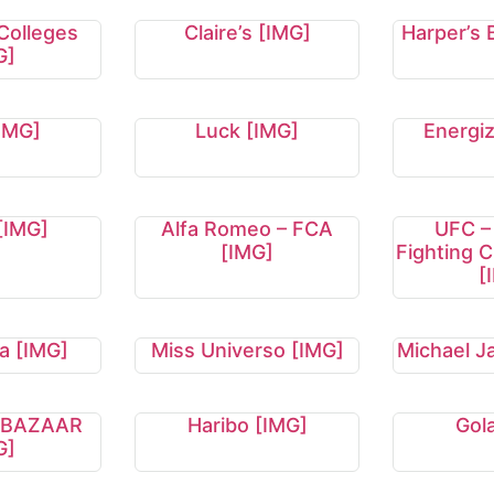
Colleges
Claire’s [IMG]
Harper’s 
G]
IMG]
Luck [IMG]
Energi
[IMG]
Alfa Romeo – FCA
UFC –
[IMG]
Fighting 
[
na [IMG]
Miss Universo [IMG]
Michael J
 BAZAAR
Haribo [IMG]
Gol
G]