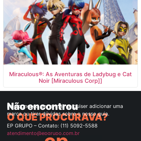
Miraculous®: As Aventuras de Ladybug e Cat
Noir [Miraculous Corp]]
Não encontrou
Fale conosco por e-mail se quiser adicionar uma
marca ou tirar dúvidas sobre o nosso guia.
O QUE PROCURAVA?
EP GRUPO – Contato: (11) 5092-5588
atendimento@epgrupo.com.br