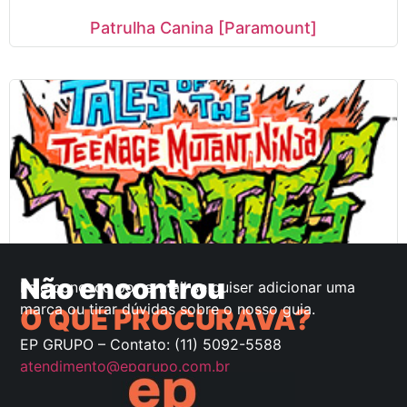
Patrulha Canina [Paramount]
Não encontrou
Fale conosco por e-mail se quiser adicionar uma
Tartarugas Ninja [Paramount]
marca ou tirar dúvidas sobre o nosso guia.
O QUE PROCURAVA?
EP GRUPO – Contato: (11) 5092-5588
atendimento@epgrupo.com.br