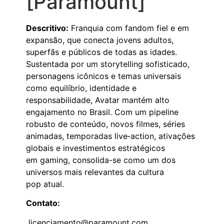
[Paramount]
Descritivo:
F
ranquia com fandom fiel e em
expansão, que conecta jovens adultos,
superfãs e públicos de todas as idades.
Sustentada por um
storytelling
sofisticado,
personagens icônicos e temas universais
como equilíbrio, identidade e
responsabilidade, Avatar mantém alto
engajamento no Brasil. Com um pipeline
robusto de
conte
údo,
novos filmes, séries
animadas, temporadas live
‑
action, ativações
globais e investimentos estratégicos
em
gaming
, consolida
-se
como um dos
universos mais relevantes da cultura
pop
a
tual
.
Contato:
licenciamento@paramount.com